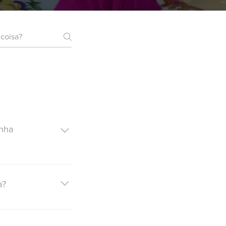
inha
E diretamente aqui 
e em contato pelos 
a?
ale diretamente 
celente localização, 