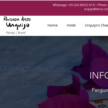
Whatsapp: +55 (24) 99252-9131 / Phone +
urquijo@terra.co
Home
Hotel
Urquijo's Ch
Paraty | Brasil
INF
Pergunt