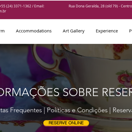
55 (24) 3371-1362 / Email:
Rua Dona Geralda, 28 (old 79) - Centro 
m.br
arm
Accommodations
Art Gallery
Experience
P
ORMAÇÕES SOBRE RESE
as Frequentes | Políticas e Condições | Reserv
RESERVE ONLINE