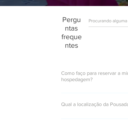
Pergu
ntas
freque
ntes
Como faço para reservar a m
hospedagem?
Você pode fazer a reserva ONLIN
em nosso site ou se preferir entr
Qual a localização da Pousad
nossos canais de atendimento e f
com nossa equipe de reservas. 
A Pousada Arte Urquijo possui ex
Whatsapp (24) 97401-8219